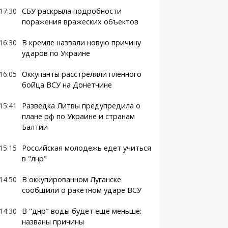
17:30
СБУ раскрыла подробности
поражения вражеских объектов
16:30
В кремле назвали новую причину
ударов по Украине
16:05
Оккупанты расстреляли пленного
бойца ВСУ на Донетчине
15:41
Разведка Литвы предупредила о
плане рф по Украине и странам
Балтии
15:15
Российская молодежь едет учиться
в "лнр"
14:50
В оккупированном Луганске
сообщили о ракетном ударе ВСУ
14:30
В "днр" воды будет еще меньше:
названы причины