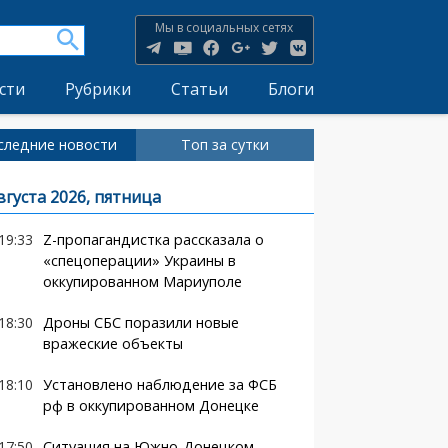
Мы в социальных сетях
сти
Рубрики
Статьи
Блоги
следние новости
Топ за сутки
вгуста 2026, пятница
19:33
Z-пропагандистка рассказала о
«спецоперации» Украины в
оккупированном Мариуполе
18:30
Дроны СБС поразили новые
вражеские объекты
18:10
Установлено наблюдение за ФСБ
рф в оккупированном Донецке
17:50
Ситуация на Южно-Донецком