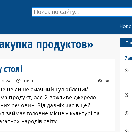
Ново
закупка продуктов»
По
7 а
 столі
.2024
10:11
38
 це не лише смачний і улюблений
ьма продукт, але й важливе джерело
их речовин. Від давніх часів цей
т займає головне місце у культурі та
багатьох народів світу.