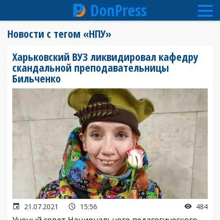
DonPress
Перейти
Новости с тегом «НПУ»
к
основному
Харьковский ВУЗ ликвидировал кафедру
содержанию
скандальной преподавательницы
Бильченко
21.07.2021
15:56
484
Ученый совет Национального педагогического