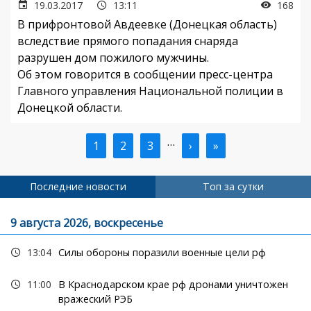
19.03.2017
13:11
168
В прифронтовой Авдеевке (Донецкая область)
вследствие прямого попадания снаряда
разрушен дом пожилого мужчины.
Об этом говорится в сообщении пресс-центра
Главного управления Национальной полиции в
Донецкой области.
…
Текущая
1
Страница
2
Страница
3
Следующая
›
Последняя
»
Нумерация
страница
страница
страница
страниц
Последние новости
Топ за сутки
9 августа 2026, воскресенье
13:04
Силы обороны поразили военные цели рф
11:00
В Краснодарском крае рф дронами уничтожен
вражеский РЭБ