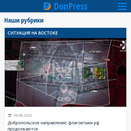
DonPress
Перейти
Наши рубрики
к
основному
СИТУАЦИЯ НА ВОСТОКЕ
содержанию
06.08.2026
Добропольское направление: флаговтыки рф
продолжаются