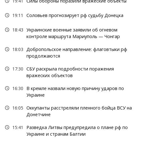
19:41
Силы обороны поразили вражеские объекты
19:11
Соловьев прогнозирует рф судьбу Донецка
18:43
Украинские военные заявили об огневом
контроле маршрута Мариуполь — Чонгар
18:03
Добропольское направление: флаговтыки рф
продолжаются
17:30
СБУ раскрыла подробности поражения
вражеских объектов
16:30
В кремле назвали новую причину ударов по
Украине
16:05
Оккупанты расстреляли пленного бойца ВСУ на
Донетчине
15:41
Разведка Литвы предупредила о плане рф по
Украине и странам Балтии